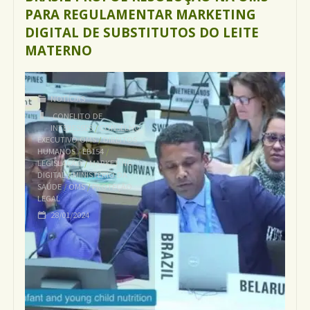
PARA REGULAMENTAR MARKETING
DIGITAL DE SUBSTITUTOS DO LEITE
MATERNO
NOTÍCIAS
CONFLITO DE
INTERESSES
/
CONSELHO
EXECUTIVO OMS
/
DIREITOS
HUMANOS
/
EB154
/
LEGISLAÇÃO
/
MARKETING
DIGITAL
/
MINISTÉRIO DA
SAÚDE
/
OMS
/
PROTEÇÃO
LEGAL
28/01/2024