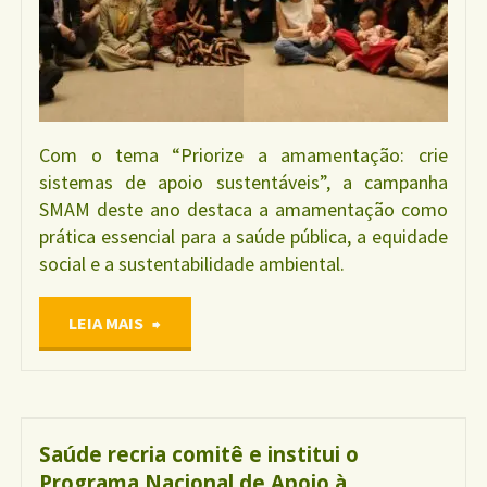
Com o tema “Priorize a amamentação: crie
sistemas de apoio sustentáveis”, a campanha
SMAM deste ano destaca a amamentação como
prática essencial para a saúde pública, a equidade
social e a sustentabilidade ambiental.
"IBFAN
LEIA MAIS
Brasil
participa
Saúde recria comitê e institui o
Programa Nacional de Apoio à
do