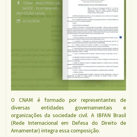
CNAM
/
MINISTÉRIO DA
Programa
SAÚDE
/
PORTARIA MS
/
PROTEÇÃO LEGAL
Nacional
21/10/2024
de
Apoio
à
Amamentação"
O CNAM é formado por representantes de
diversas entidades governamentais e
organizações da sociedade civil. A IBFAN Brasil
(Rede Internacional em Defesa do Direito de
Amamentar) integra essa composição.