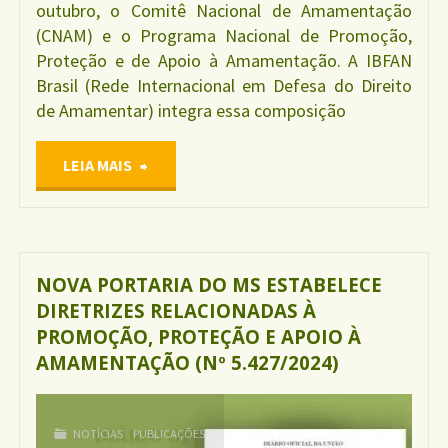
outubro, o Comitê Nacional de Amamentação
(CNAM) e o Programa Nacional de Promoção,
Proteção e de Apoio à Amamentação. A IBFAN
Brasil (Rede Internacional em Defesa do Direito
de Amamentar) integra essa composição
"Saúde
LEIA MAIS
recria
comitê
NOVA PORTARIA DO MS ESTABELECE
DIRETRIZES RELACIONADAS À
e
PROMOÇÃO, PROTEÇÃO E APOIO À
AMAMENTAÇÃO (Nº 5.427/2024)
institui
o
NOTÍCIAS
/
PUBLICAÇÕES