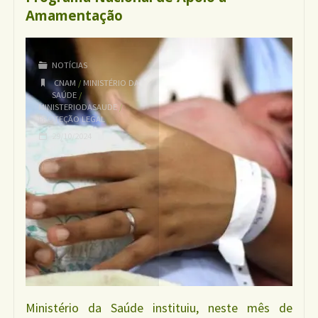
Amamentação
lançamento
NOTÍCIAS
da
CNAM
/
MINISTÉRIO DA
SAÚDE
/
SMAM
MINISTERIODASAUDE
/
PROTEÇÃO LEGAL
29/10/2024
2025"
Ministério da Saúde instituiu, neste mês de