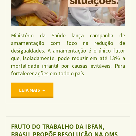
PROTEÇÃO
E
Ministério da Saúde lança campanha de
APOIO
amamentação com foco na redução de
desigualdades. A amamentação é o único fator
À
que, isoladamente, pode reduzir em até 13% a
mortalidade infantil por causas evitáveis. Para
AMAMENTAÇÃO
fortalecer ações em todo o país
(Nº
"AGOSTO
LEIA MAIS
5.427/2024)"
DOURADO
–
FRUTO DO TRABALHO DA IBFAN,
BRASIL PROPÕE RESOLUÇÃO NA OMS
2024"