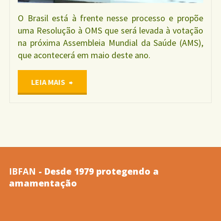
O Brasil está à frente nesse processo e propõe
uma Resolução à OMS que será levada à votação
na próxima Assembleia Mundial da Saúde (AMS),
que acontecerá em maio deste ano.
"FRUTO
LEIA MAIS
DO
TRABALHO
DA
IBFAN
- Desde 1979 protegendo a
IBFAN,
amamentação
BRASIL