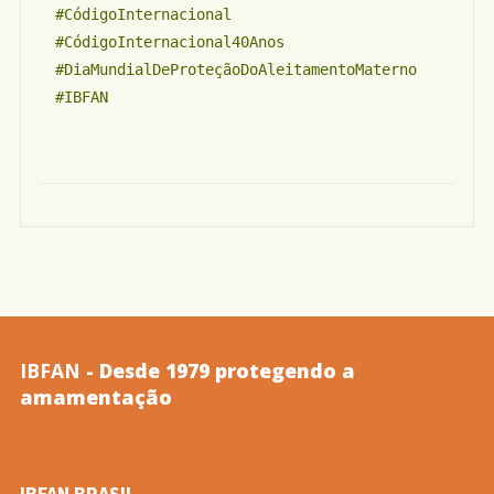
#CódigoInternacional
#CódigoInternacional40Anos
#DiaMundialDeProteçãoDoAleitamentoMaterno
#IBFAN
IBFAN
- Desde 1979 protegendo a
amamentação
IBFAN BRASIL