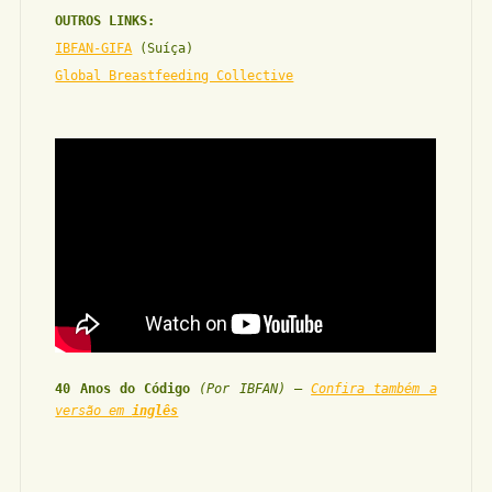
OUTROS LINKS:
IBFAN-GIFA
(Suíça)
Global Breastfeeding Collective
40 Anos do Código
(Por IBFAN)
–
Confira também a
versão em
inglês