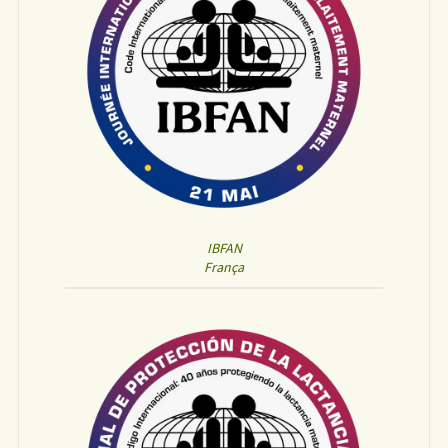
IBFAN
França