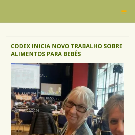
Skip
IBFAN
to
Brasil
REDE
content
Tag:
FAO
INTERNACIONAL
EM DEFESA DO
DIREITO DE
AMAMENTAR
CODEX INICIA NOVO TRABALHO SOBRE
ALIMENTOS PARA BEBÊS
IBFAN GLOBAL
/
NOTÍCIAS
CODEX
/
CODEXALIMENTARIUS
/
CONFLITO DE INTERESSES
/
FAO
/
WHO
15/10/2024