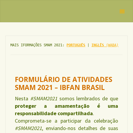
Skip
IBFAN
to
Brasil
REDE
content
INTERNACIONAL
EM DEFESA DO
DIREITO DE
AMAMENTAR
MAIS IFORMAÇÕES SMAM 2021:
PORTUGUÊS
|
INGLÊS
(WABA)
FORMULÁRIO DE ATIVIDADES
SMAM 2021 – IBFAN BRASIL
Nesta
#SMAM2021
somos lembrados de que
proteger a amamentação é uma
responsabilidade compartilhada
.
Comprometa-se a participar da celebração
#SMAM2021
, enviando-nos detalhes de suas