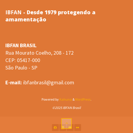
e
IBFAN
- Desde 1979 protegendo a
da
amamentação
mamadeira
IBFAN BRASIL
e
Rua Mourato Coelho, 208 - 172
CEP: 05417-000
o
São Paulo - SP
aleitamento…
E-mail:
ibfanbrasil@gmail.com
(Pedras
Powered by
Kahuna
&
WordPress
.
e
©2025 IBFAN Brasil
cols.,