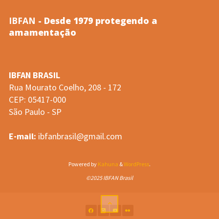
vertical
IBFAN
- Desde 1979 protegendo a
de
amamentação
Aids
IBFAN BRASIL
após
Rua Mourato Coelho, 208 - 172
CEP: 05417-000
terapia…
São Paulo - SP
(Ana
E-mail:
ibfanbrasil@gmail.com
Maria
Powered by
Kahuna
&
WordPress
.
de
©2025 IBFAN Brasil
Brito,