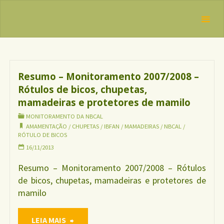
Skip
IBFAN
to
Brasil
REDE
Tag:
rótulo
content
INTERNACIONAL
de bicos
EM DEFESA DO
DIREITO DE
AMAMENTAR
Resumo – Monitoramento 2007/2008 –
Rótulos de bicos, chupetas,
mamadeiras e protetores de mamilo
MONITORAMENTO DA NBCAL
AMAMENTAÇÃO
/
CHUPETAS
/
IBFAN
/
MAMADEIRAS
/
NBCAL
/
RÓTULO DE BICOS
16/11/2013
Resumo – Monitoramento 2007/2008 – Rótulos
de bicos, chupetas, mamadeiras e protetores de
mamilo
"Resumo
LEIA MAIS