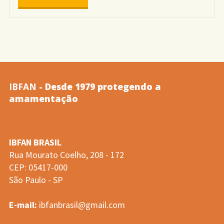
–
Monitoramento
2007/2008
IBFAN
- Desde 1979 protegendo a
–
amamentação
Rótulos
IBFAN BRASIL
de
Rua Mourato Coelho, 208 - 172
CEP: 05417-000
bicos,
São Paulo - SP
chupetas,
E-mail:
ibfanbrasil@gmail.com
mamadeiras