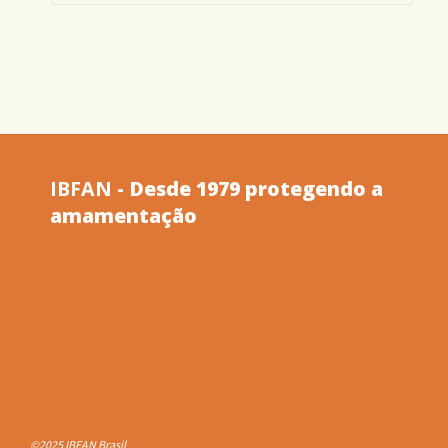
–
Monitoramento
2007/2008
–
IBFAN
- Desde 1979 protegendo a
amamentação
Material
Educativo"
©2025 IBFAN Brasil