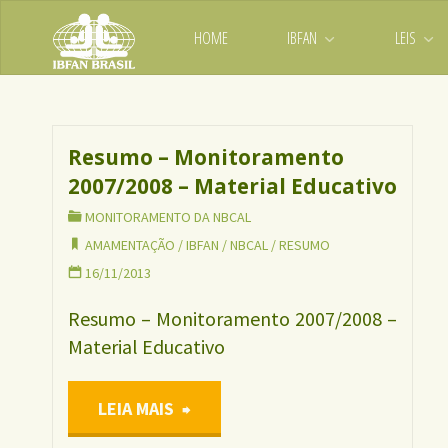
Skip
IBFAN
HOME
IBFAN
LEIS
to
Brasil
REDE
content
Tag:
resumo
INTERNACIONAL
EM DEFESA DO
DIREITO DE
AMAMENTAR
Resumo – Monitoramento
2007/2008 – Material Educativo
MONITORAMENTO DA NBCAL
AMAMENTAÇÃO
/
IBFAN
/
NBCAL
/
RESUMO
16/11/2013
Resumo – Monitoramento 2007/2008 –
Material Educativo
"Resumo
LEIA MAIS