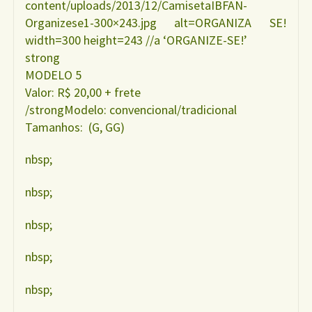
content/uploads/2013/12/CamisetaIBFAN-
Organizese1-300×243.jpg alt=ORGANIZA SE!
width=300 height=243 //a ‘ORGANIZE-SE!’
strong
MODELO 5
Valor: R$ 20,00 + frete
/strongModelo: convencional/tradicional
Tamanhos: (G, GG)
nbsp;
nbsp;
nbsp;
nbsp;
nbsp;