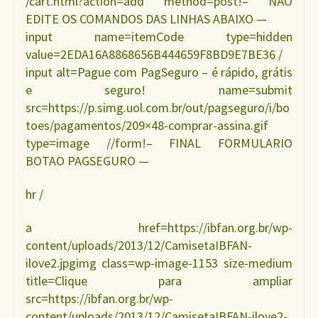
/cart.html?action=add method=post!– NÃO
EDITE OS COMANDOS DAS LINHAS ABAIXO —
input name=itemCode type=hidden
value=2EDA16A8868656B444659F8BD9E7BE36 /
input alt=Pague com PagSeguro – é rápido, grátis
e seguro! name=submit
src=https://p.simg.uol.com.br/out/pagseguro/i/bo
toes/pagamentos/209×48-comprar-assina.gif
type=image //form!– FINAL FORMULARIO
BOTAO PAGSEGURO —
hr /
a href=https://ibfan.org.br/wp-
content/uploads/2013/12/CamisetaIBFAN-
ilove2.jpgimg class=wp-image-1153 size-medium
title=Clique para ampliar
src=https://ibfan.org.br/wp-
content/uploads/2013/12/CamisetaIBFAN-ilove2-