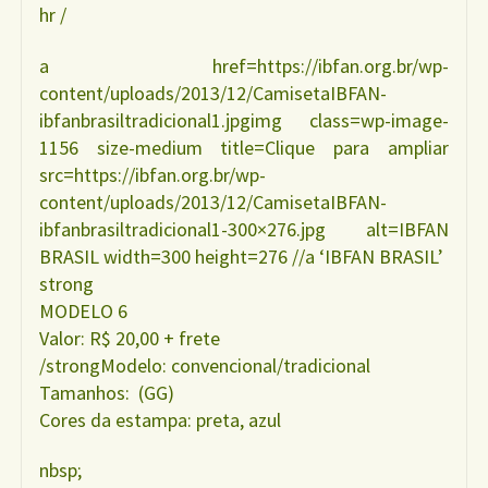
hr /
a href=https://ibfan.org.br/wp-
content/uploads/2013/12/CamisetaIBFAN-
ibfanbrasiltradicional1.jpgimg class=wp-image-
1156 size-medium title=Clique para ampliar
src=https://ibfan.org.br/wp-
content/uploads/2013/12/CamisetaIBFAN-
ibfanbrasiltradicional1-300×276.jpg alt=IBFAN
BRASIL width=300 height=276 //a ‘IBFAN BRASIL’
strong
MODELO 6
Valor: R$ 20,00 + frete
/strongModelo: convencional/tradicional
Tamanhos: (GG)
Cores da estampa: preta, azul
nbsp;