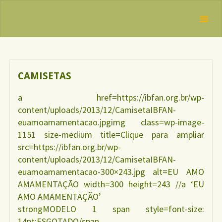
Skip
IBFAN
to
Brasil
REDE
Tag:
content
INTERNACIONAL
materiais
EM DEFESA DO
DIREITO DE
AMAMENTAR
CAMISETAS
a href=https://ibfan.org.br/wp-
content/uploads/2013/12/CamisetaIBFAN-
euamoamamentacao.jpgimg class=wp-image-
1151 size-medium title=Clique para ampliar
src=https://ibfan.org.br/wp-
content/uploads/2013/12/CamisetaIBFAN-
euamoamamentacao-300×243.jpg alt=EU AMO
AMAMENTAÇÃO width=300 height=243 //a ‘EU
AMO AMAMENTAÇÃO’
strongMODELO 1 span style=font-size:
14pt;ESGOTADO/span