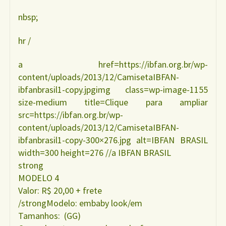
nbsp;
hr /
a href=https://ibfan.org.br/wp-
content/uploads/2013/12/CamisetaIBFAN-
ibfanbrasil1-copy.jpgimg class=wp-image-1155
size-medium title=Clique para ampliar
src=https://ibfan.org.br/wp-
content/uploads/2013/12/CamisetaIBFAN-
ibfanbrasil1-copy-300×276.jpg alt=IBFAN BRASIL
width=300 height=276 //a IBFAN BRASIL
strong
MODELO 4
Valor: R$ 20,00 + frete
/strongModelo: embaby look/em
Tamanhos: (GG)