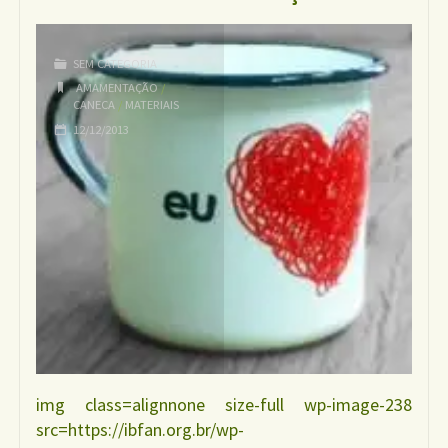
Amamentação"
SEM CATEGORIA
AMAMENTAÇÃO
/
CANECA
/
MATERIAIS
12/12/2013
img class=alignnone size-full wp-image-238
src=https://ibfan.org.br/wp-