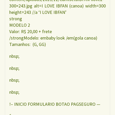
300×243.jpg alt=I LOVE IBFAN (canoa) width=300
height=243 //a ‘I LOVE IBFAN’
strong
MODELO 2
Valor: R$ 20,00 + frete
/strongModelo: embaby look /em(gola canoa)
Tamanhos: (G, GG)
nbsp;
nbsp;
nbsp;
nbsp;
!– INICIO FORMULARIO BOTAO PAGSEGURO —