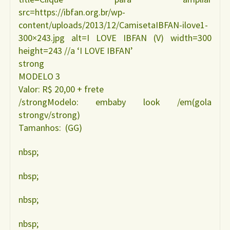
src=https://ibfan.org.br/wp-
content/uploads/2013/12/CamisetaIBFAN-ilove1-
300×243.jpg alt=I LOVE IBFAN (V) width=300
height=243 //a ‘I LOVE IBFAN’
strong
MODELO 3
Valor: R$ 20,00 + frete
/strongModelo: embaby look /em(gola
strongv/strong)
Tamanhos: (GG)
nbsp;
nbsp;
nbsp;
nbsp;