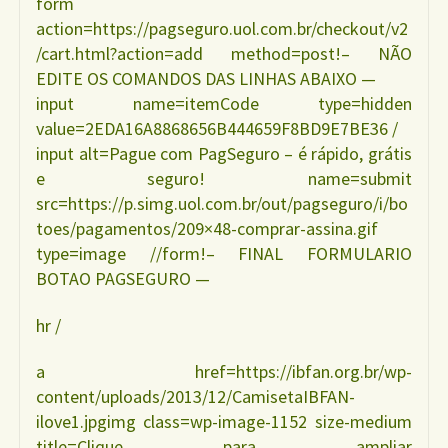
form
action=https://pagseguro.uol.com.br/checkout/v2
/cart.html?action=add method=post!– NÃO
EDITE OS COMANDOS DAS LINHAS ABAIXO —
input name=itemCode type=hidden
value=2EDA16A8868656B444659F8BD9E7BE36 /
input alt=Pague com PagSeguro – é rápido, grátis
e seguro! name=submit
src=https://p.simg.uol.com.br/out/pagseguro/i/bo
toes/pagamentos/209×48-comprar-assina.gif
type=image //form!– FINAL FORMULARIO
BOTAO PAGSEGURO —
hr /
a href=https://ibfan.org.br/wp-
content/uploads/2013/12/CamisetaIBFAN-
ilove1.jpgimg class=wp-image-1152 size-medium
title=Clique para ampliar