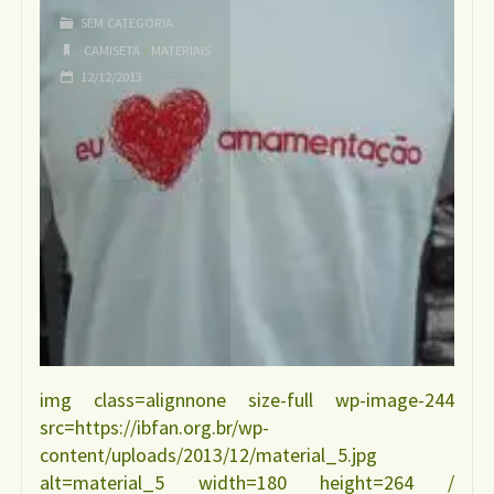
SEM CATEGORIA
CAMISETA
/
MATERIAIS
12/12/2013
img class=alignnone size-full wp-image-244
src=https://ibfan.org.br/wp-
content/uploads/2013/12/material_5.jpg
alt=material_5 width=180 height=264 /