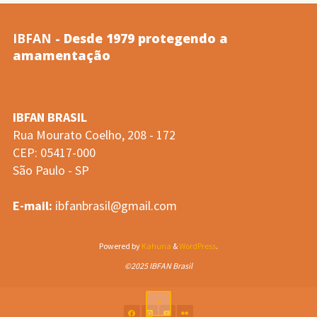
do
IBFAN
- Desde 1979 protegendo a
aleitamento
amamentação
materno
IBFAN BRASIL
nas
Rua Mourato Coelho, 208 - 172
CEP: 05417-000
maternidades
São Paulo - SP
(Tereza
E-mail:
ibfanbrasil@gmail.com
Toma,
Powered by
Kahuna
&
WordPress
.
2001)"
©2025 IBFAN Brasil