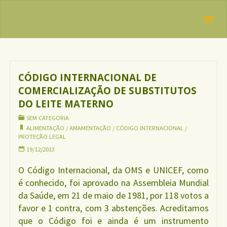
Skip
IBFAN
to
Brasil
REDE
Tag:
content
INTERNACIONAL
alimentação
EM DEFESA DO
DIREITO DE
AMAMENTAR
CÓDIGO INTERNACIONAL DE
COMERCIALIZAÇÃO DE SUBSTITUTOS
DO LEITE MATERNO
SEM CATEGORIA
ALIMENTAÇÃO
/
AMAMENTAÇÃO
/
CÓDIGO INTERNACIONAL
/
PROTEÇÃO LEGAL
19/12/2013
O Código Internacional, da OMS e UNICEF, como
é conhecido, foi aprovado na Assembleia Mundial
da Saúde, em 21 de maio de 1981, por 118 votos a
favor e 1 contra, com 3 abstenções. Acreditamos
que o Código foi e ainda é um instrumento