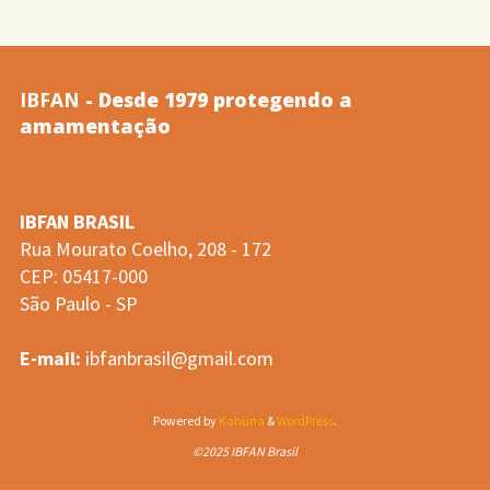
Global
para
IBFAN
- Desde 1979 protegendo a
a
amamentação
Alimentação
IBFAN BRASIL
de
Rua Mourato Coelho, 208 - 172
CEP: 05417-000
Lactentes
São Paulo - SP
e
E-mail:
ibfanbrasil@gmail.com
Crianças
Powered by
Kahuna
&
WordPress
.
de
©2025 IBFAN Brasil