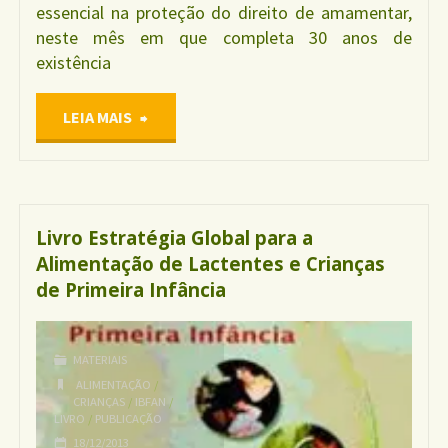
essencial na proteção do direito de amamentar,
neste mês em que completa 30 anos de
existência
"CÓDIGO
LEIA MAIS
INTERNACIONAL
DE
Livro Estratégia Global para a
Alimentação de Lactentes e Crianças
COMERCIALIZAÇÃO
de Primeira Infância
DE
MATERIAIS
SUBSTITUTOS
ALIMENTAÇÃO
/
CRIANÇAS
/
IBFAN
/
DO
LIVRO
/
PUBLICAÇÃO
18/12/2013