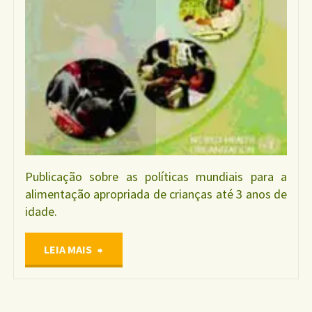
LEITE
MATERNO"
Publicação sobre as políticas mundiais para a
alimentação apropriada de crianças até 3 anos de
idade.
"Livro
LEIA MAIS
Estratégia