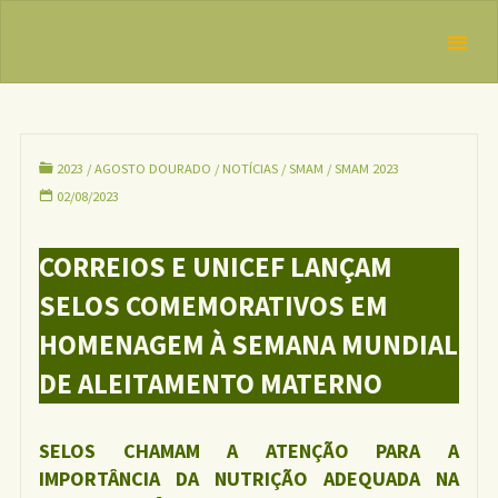
CORREIOS E
Skip
IBFAN
UNICEF
to
Brasil
REDE
LANÇAM
content
INTERNACIONAL
SELOS
EM DEFESA DO
DIREITO DE
COMEMORAT
AMAMENTAR
IVOS
2023
/
AGOSTO DOURADO
/
NOTÍCIAS
/
SMAM
/
SMAM 2023
02/08/2023
CORREIOS E UNICEF LANÇAM
SELOS COMEMORATIVOS EM
HOMENAGEM À SEMANA MUNDIAL
DE ALEITAMENTO MATERNO
SELOS CHAMAM A ATENÇÃO PARA A
IMPORTÂNCIA DA NUTRIÇÃO ADEQUADA NA