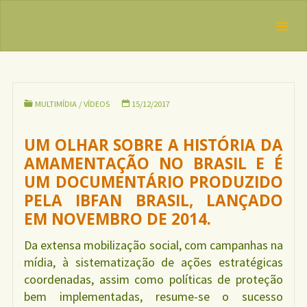
Skip
IBFAN
OLHAR
to
Brasil
SOBRE A
REDE
content
HISTÓRIA DA
INTERNACIONAL
EM DEFESA DO
AMAMENTAÇ
DIREITO DE
ÃO NO
AMAMENTAR
BRASIL’ (2014)
MULTIMÍDIA
/
VÍDEOS
15/12/2017
UM OLHAR SOBRE A HISTÓRIA DA
AMAMENTAÇÃO NO BRASIL E É
UM DOCUMENTÁRIO PRODUZIDO
PELA IBFAN BRASIL, LANÇADO
EM NOVEMBRO DE 2014.
Da extensa mobilização social, com campanhas na
mídia, à sistematização de ações estratégicas
coordenadas, assim como políticas de proteção
bem implementadas, resume-se o sucesso