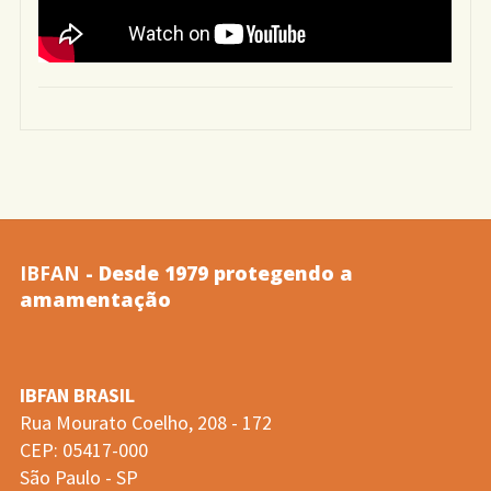
IBFAN
- Desde 1979 protegendo a
amamentação
IBFAN BRASIL
Rua Mourato Coelho, 208 - 172
CEP: 05417-000
São Paulo - SP