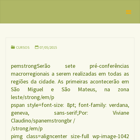
s para VI
Skip
IBFAN
Conferência
to
Brasil
REDE
Municipal de
content
INTERNACIONAL
Segurança
EM DEFESA DO
DIREITO DE
Alimentar e
AMAMENTAR
Nutricional
CURSOS
07/05/2015
começam na
sexta-feira, 8
pemstrongSerão sete pré-conferências
macrorregionais a serem realizadas em todas as
regiões da cidade. As primeiras acontecerão em
São Miguel e São Mateus, na zona
leste/strong/em/p
pspan style=font-size: 8pt; font-family: verdana,
geneva, sans-serif;Por: Viviane
Claudino/spanemstrongbr /
/strong/em/p
pimg class=aligncenter size-full wp-image-1042