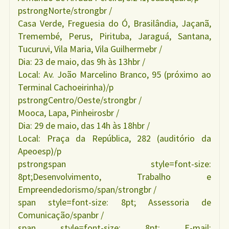
pstrongNorte/strongbr /
Casa Verde, Freguesia do Ó, Brasilândia, Jaçanã,
Tremembé, Perus, Pirituba, Jaraguá, Santana,
Tucuruvi, Vila Maria, Vila Guilhermebr /
Dia: 23 de maio, das 9h às 13hbr /
Local: Av. João Marcelino Branco, 95 (próximo ao
Terminal Cachoeirinha)/p
pstrongCentro/Oeste/strongbr /
Mooca, Lapa, Pinheirosbr /
Dia: 29 de maio, das 14h às 18hbr /
Local: Praça da República, 282 (auditório da
Apeoesp)/p
pstrongspan style=font-size:
8pt;Desenvolvimento, Trabalho e
Empreendedorismo/span/strongbr /
span style=font-size: 8pt; Assessoria de
Comunicação/spanbr /
span style=font-size: 8pt; E-mail: