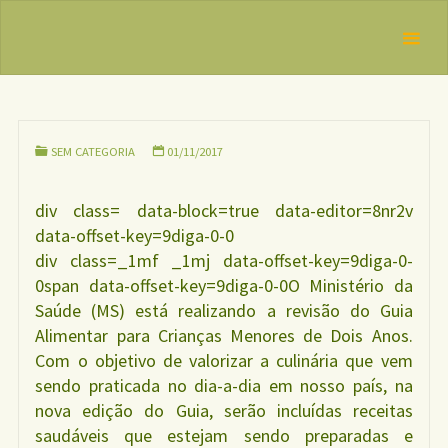
Skip
IBFAN
Guia
to
Brasil
Alimentar
REDE
content
para
INTERNACIONAL
EM DEFESA DO
Crianças
DIREITO DE
Menores de
AMAMENTAR
Dois Anos.
SEM CATEGORIA
01/11/2017
div class= data-block=true data-editor=8nr2v
data-offset-key=9diga-0-0
div class=_1mf _1mj data-offset-key=9diga-0-
0span data-offset-key=9diga-0-0O Ministério da
Saúde (MS) está realizando a revisão do Guia
Alimentar para Crianças Menores de Dois Anos.
Com o objetivo de valorizar a culinária que vem
sendo praticada no dia-a-dia em nosso país, na
nova edição do Guia, serão incluídas receitas
saudáveis que estejam sendo preparadas e