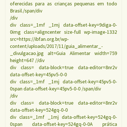
oferecidas para as crianças pequenas em todo
Brasil./span/div
/div
div class=_1mf _1mj data-offset-key=9diga-0-
0img class=aligncenter size-full wp-image-1332
src=https://ibfan.org.br/wp-
content/uploads/2017/11/guia_alimentar_-
_divulgacao.jpg alt=Guia Alimentar width=759
height=647 //div
div class= data-block=true data-editor=8nr2v
data-offset-key=45pv5-0-0
div class=_1mf _1mj data-offset-key=45pv5-0-
0span data-offset-key=45pv5-0-0 /span/div
/div
div class= data-block=true data-editor=8nr2v
data-offset-key=524gq-0-0
div class=_1mf _1mj data-offset-key=524gq-0-
0span data-offset-key=524gq-0-0A prática