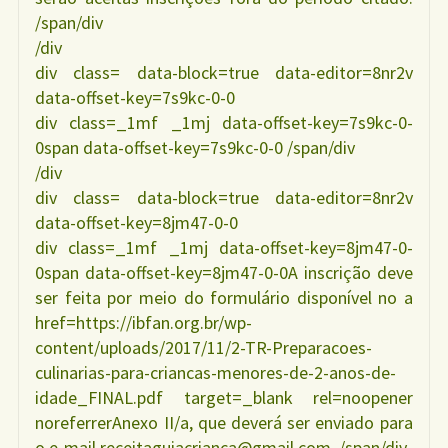
/span/div
/div
div class= data-block=true data-editor=8nr2v
data-offset-key=7s9kc-0-0
div class=_1mf _1mj data-offset-key=7s9kc-0-
0span data-offset-key=7s9kc-0-0 /span/div
/div
div class= data-block=true data-editor=8nr2v
data-offset-key=8jm47-0-0
div class=_1mf _1mj data-offset-key=8jm47-0-
0span data-offset-key=8jm47-0-0A inscrição deve
ser feita por meio do formulário disponível no a
href=https://ibfan.org.br/wp-
content/uploads/2017/11/2-TR-Preparacoes-
culinarias-para-criancas-menores-de-2-anos-de-
idade_FINAL.pdf target=_blank rel=noopener
noreferrerAnexo II/a, que deverá ser enviado para
o e-mail receitaguiacrianca@gmail.com. /span/div