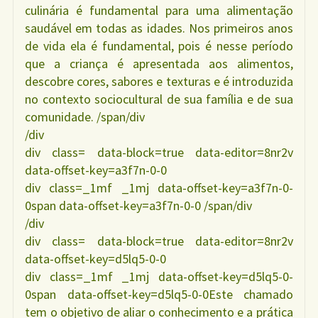
culinária é fundamental para uma alimentação
saudável em todas as idades. Nos primeiros anos
de vida ela é fundamental, pois é nesse período
que a criança é apresentada aos alimentos,
descobre cores, sabores e texturas e é introduzida
no contexto sociocultural de sua família e de sua
comunidade. /span/div
/div
div class= data-block=true data-editor=8nr2v
data-offset-key=a3f7n-0-0
div class=_1mf _1mj data-offset-key=a3f7n-0-
0span data-offset-key=a3f7n-0-0 /span/div
/div
div class= data-block=true data-editor=8nr2v
data-offset-key=d5lq5-0-0
div class=_1mf _1mj data-offset-key=d5lq5-0-
0span data-offset-key=d5lq5-0-0Este chamado
tem o objetivo de aliar o conhecimento e a prática